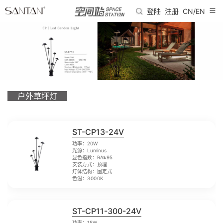
登陆
注册
CN/EN
户外草坪灯
ST-CP13-24V
功率：20W
光源：Luminus
显色指数：RA≥95
安装方式：预埋
灯体结构：固定式
色温：3000K
ST-CP11-300-24V
功率：15W