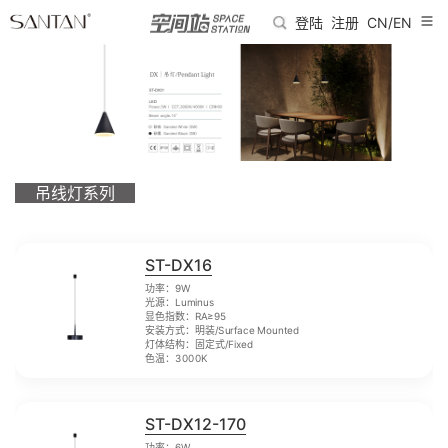
登陆
注册
CN/EN
吊线灯系列
ST-DX16
功率：9W
光源：Luminus
显色指数：RA≥95
安装方式：明装/Surface Mounted
灯体结构：固定式/Fixed
色温：3000K
ST-DX12-170
功率：6W