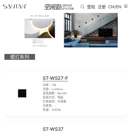
登陆
注册
CN/EN
壁灯系列
ST-WS27-F
功率：7W
光源：Luminus
显色指数：Ra≥90
安装方式：明装
灯体结构：可调角
光束角：-
色温：3000k
ST-WS37