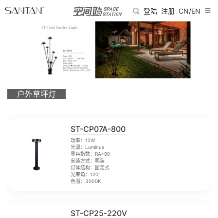
登陆
注册
CN/EN
户外草坪灯
ST-CP07A-800
功率：12W
光源：Luminus
显色指数：RA≥90
安装方式：明装
灯体结构：固定式
光束角：120°
色温：3000K
ST-CP25-220V