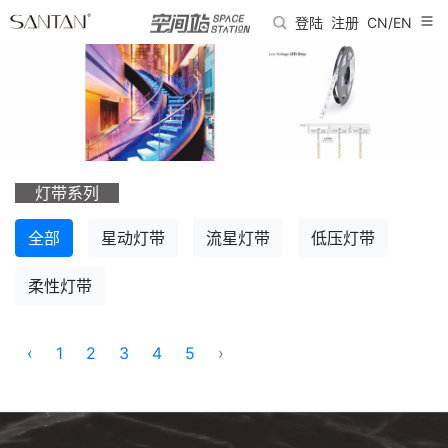
登陆
注册
CN/EN
灯带系列
全部
星动灯带
流星灯带
低压灯带
柔性灯带
‹
1
2
3
4
5
›