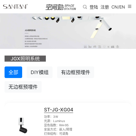
登陆
注册
CN/EN
JGX照明系统
全部
DIY模组
有边框预埋件
无边框预埋件
ST-JG-XG04
功率：3W
光源：Luminus
显色指数：RA≥95
安装方式：嵌入/预埋
灯体结构：可调角