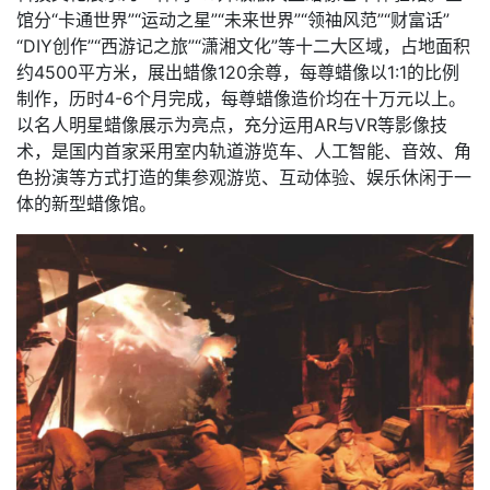
馆分“卡通世界”“运动之星”“未来世界”“领䄂风范”“财富话”
“DIY创作”“西游记之旅”“潇湘文化”等十二大区域，占地面积
约4500平方米，展出蜡像120余尊，每尊蜡像以1:1的比例
制作，历时4-6个月完成，每尊蜡像造价均在十万元以上。
以名人明星蜡像展示为亮点，充分运用AR与VR等影像技
术，是国内首家采用室内轨道游览车、人工智能、音效、角
色扮演等方式打造的集参观游览、互动体验、娱乐休闲于一
体的新型蜡像馆。