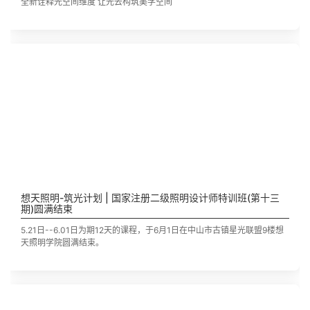
全新诠释光空间维度 让光去构筑美学空间
想天照明-筑光计划 | 国家注册二级照明设计师特训班(第十三
期)圆满结束
5.21日--6.01日为期12天的课程，于6月1日在中山市古镇星光联盟9楼想
天照明学院圆满结束。