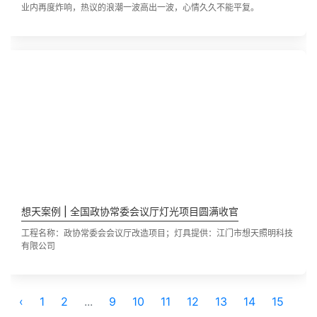
业内再度炸响，热议的浪潮一波高出一波，心情久久不能平复。
想天案例 | 全国政协常委会议厅灯光项目圆满收官
工程名称：政协常委会会议厅改造项目；灯具提供：江门市想天照明科技
有限公司
‹
1
2
...
9
10
11
12
13
14
15