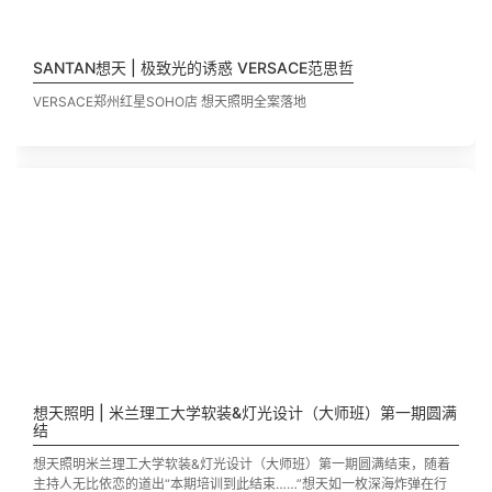
SANTAN想天 | 极致光的诱惑 VERSACE范思哲
VERSACE郑州红星SOHO店 想天照明全案落地
想天照明 | 米兰理工大学软装&灯光设计（大师班）第一期圆满
结
想天照明米兰理工大学软装&灯光设计（大师班）第一期圆满结束，随着
主持人无比依恋的道出“本期培训到此结束……”想天如一枚深海炸弹在行