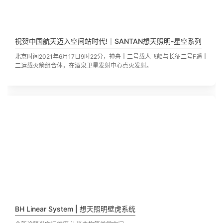
祝贺中国航天迈入空间站时代!｜SANTAN想天照明-星空系列
北京时间2021年6月17日9时22分，神舟十二号载人飞船与长征二号F遥十
二运载火箭组合体，在酒泉卫星发射中心点火发射。
BH Linear System | 想天照明壁虎系统