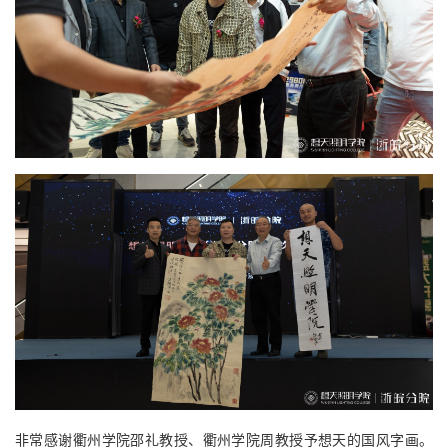
非常感
谢
衢
州
学
院
邵礼
教
授、衢州学院周教授予想天的国风字画。